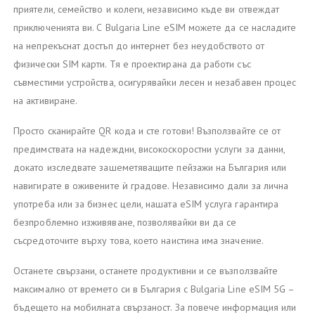
приятели, семейство и колеги, независимо къде ви отвеждат
приключенията ви. С Bulgaria Line eSIM можете да се насладите
на непрекъснат достъп до интернет без неудобството от
физически SIM карти. Тя е проектирана да работи със
съвместими устройства, осигурявайки лесен и незабавен процес
на активиране.
Просто сканирайте QR кода и сте готови! Възползвайте се от
предимствата на надеждни, високоскоростни услуги за данни,
докато изследвате зашеметяващите пейзажи на България или
навигирате в оживените ѝ градове. Независимо дали за лична
употреба или за бизнес цели, нашата eSIM услуга гарантира
безпроблемно изживяване, позволявайки ви да се
съсредоточите върху това, което наистина има значение.
Останете свързани, останете продуктивни и се възползвайте
максимално от времето си в България с Bulgaria Line eSIM 5G –
бъдещето на мобилната свързаност. За повече информация или